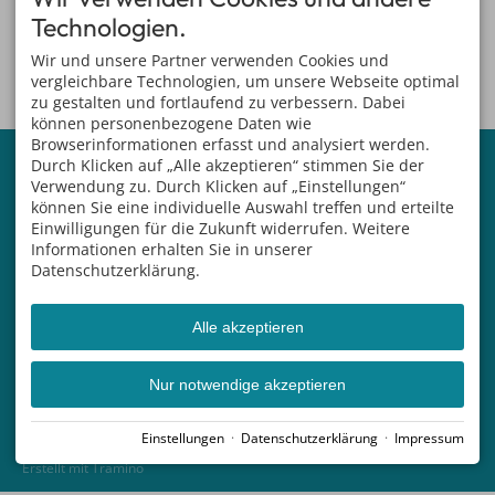
Technologien.
Wir und unsere Partner verwenden Cookies und
vergleichbare Technologien, um unsere Webseite optimal
zu gestalten und fortlaufend zu verbessern. Dabei
können personenbezogene Daten wie
Browserinformationen erfasst und analysiert werden.
KONTAKT
SPORTZENTRUM
Durch Klicken auf „Alle akzeptieren“ stimmen Sie der
GRINDELWALD
Sportzentrum Grindelwald AG
Verwendung zu. Durch Klicken auf „Einstellungen“
Treffpunkt für Liebhaber von
Dorfstrasse 110
können Sie eine individuelle Auswahl treffen und erteilte
Sport, Wellness,
3818 Grindelwald
Einwilligungen für die Zukunft widerrufen. Weitere
Freizeitaktivitäten und
SCHWEIZ
Veranstaltungen
Informationen erhalten Sie in unserer
Tel. +41 33 854 12 30
Datenschutzerklärung.
sport@grindelwald.swiss
FOLLOW US
SERVICE
Facebook
Öffnungszeiten
Alle akzeptieren
Instagram
Angebote
Preise
#sportzentrumgrindelwald
Anreise & Parken
#grindelwald
Nur notwendige akzeptieren
Kontakt
#jungfrauregion
#inLOVEwithSWITZERLAND
Einstellungen
·
Datenschutzerklärung
·
Impressum
Impressum
Datenschutz
Barrierefreiheit
AGB
Cookie-Einstellungen
Erstellt mit
Tramino