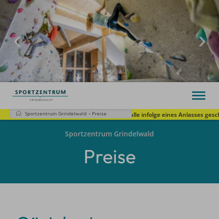
Sportzentrum Grindelwald
›
Preise
7.-9. August Sporthalle infolge eines Anlasses geschlossen | 
Willkommen
Sportzentrum Grindelwald
Öffnungszeiten
Angebot
Preise
Preise
Kontakt
Vision 2035
Deutsch
Tel.
+41 33 854 12 30